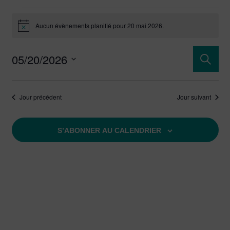
Aucun évènements planifié pour 20 mai 2026.
Notice
Rech
05/20/2026
Reche
Sélectionnez
et
une
Jour précédent
Jour suivant
date.
navi
de
S’ABONNER AU CALENDRIER
vues
Évèn