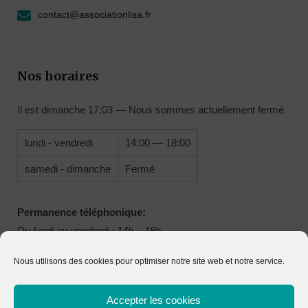
contact@associationlisa.fr
Nos horaires
Il est
dimanche
17:03
—
Nous sommes actuellement fermé
lundi - vendredi
14:00 — 18:00
samedi - dimanche
Fermé
Permanence téléphonique:
Du lundi au vendredi : 14h – 18h
Nous utilisons des cookies pour optimiser notre site web et notre service.
Accepter les cookies