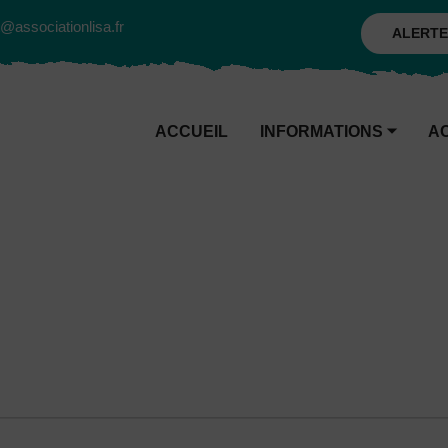
@associationlisa.fr
ALERTE
ACCUEIL
INFORMATIONS
⏷
A