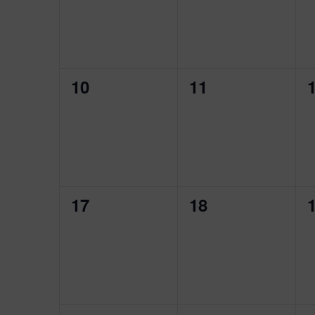
0
0
10
11
évènement,
évènement,
0
0
17
18
évènement,
évènement,