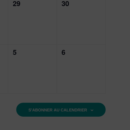
0
0
29
30
,
évènement,
évènement,
0
0
5
6
,
évènement,
évènement,
S’ABONNER AU CALENDRIER