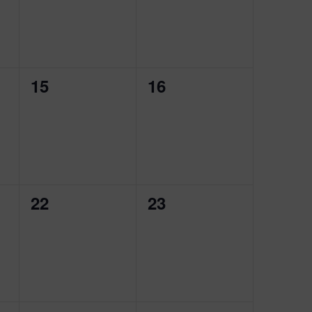
0
0
15
16
,
évènement,
évènement,
0
0
22
23
,
évènement,
évènement,