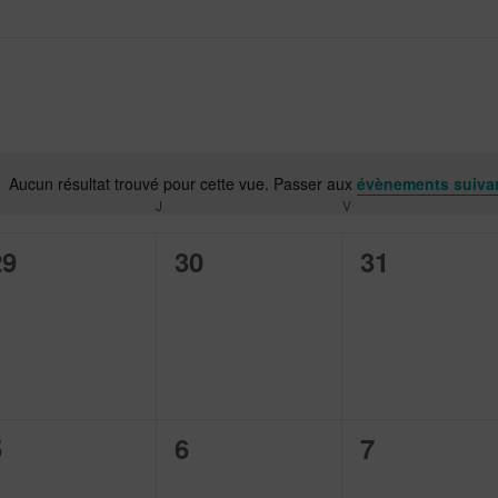
Aucun résultat trouvé pour cette vue. Passer aux
évènements suiva
Notice
J
V
0
0
0
29
30
31
évènement,
évènement,
évènement
0
0
0
5
6
7
évènement,
évènement,
évènement