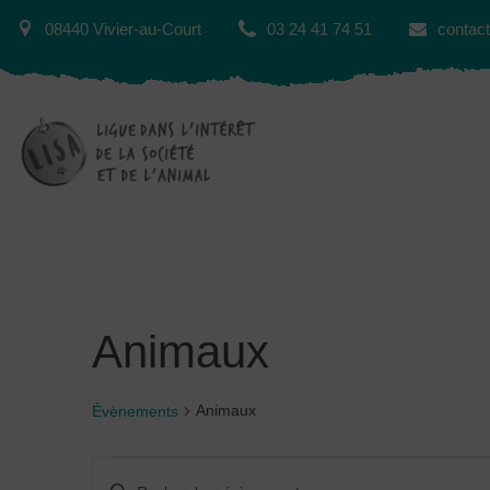
08440 Vivier-au-Court
03 24 41 74 51
contact
Animaux
Animaux
Évènements
Recherche
Saisir