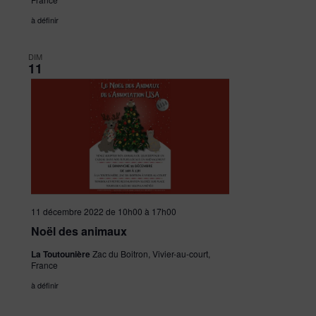
à définir
DIM
11
11 décembre 2022 de 10h00
à
17h00
Noël des animaux
La Toutounière
Zac du Boitron, Vivier-au-court,
France
à définir