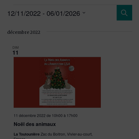
Rech
12/11/2022
 - 
06/01/2026
Reche
Sélectionnez
et
une
décembre 2022
date.
navi
DIM
11
de
vues
Évèn
11 décembre 2022 de 10h00
à
17h00
Noël des animaux
La Toutounière
Zac du Boitron, Vivier-au-court,
France