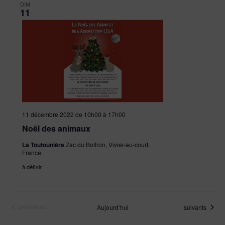
DIM
11
11 décembre 2022 de 10h00
à
17h00
Noël des animaux
La Toutounière
Zac du Boitron, Vivier-au-court,
France
à définir
Évènements
Aujourd’hui
suivants
Évènements
précédents