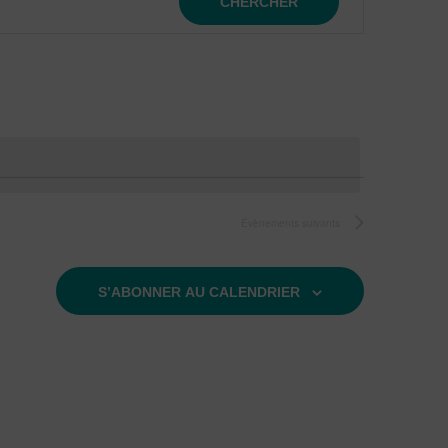
CHERCHER
de
vues
Évènem
Évènements
suivants
S’ABONNER AU CALENDRIER