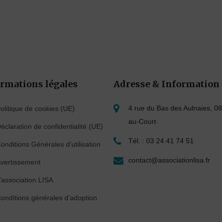
rmations légales
Adresse & Information
4 rue du Bas des Aulnaies, 08
olitique de cookies (UE)
au-Court
éclaration de confidentialité (UE)
Tél. : 03 24 41 74 51
onditions Générales d’utilisation
contact@associationlisa.fr
vertissement
’association LISA
onditions générales d’adoption