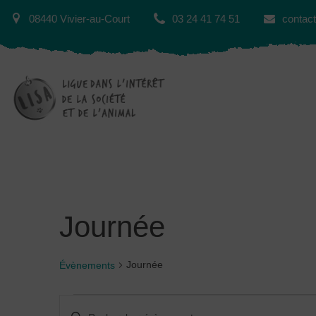
08440 Vivier-au-Court
03 24 41 74 51
contact
Journée
Journée
Évènements
Recherche
Saisir