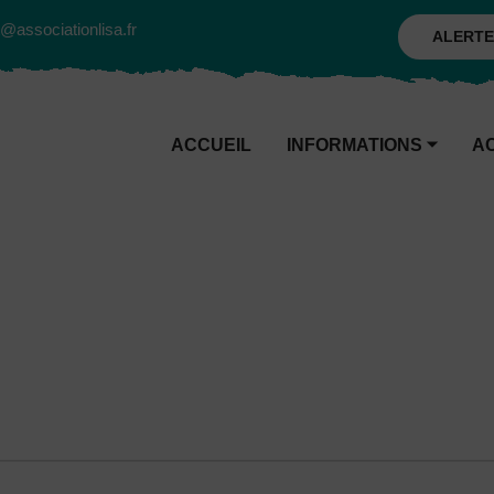
@associationlisa.fr
ALERTE
ACCUEIL
INFORMATIONS
⏷
A