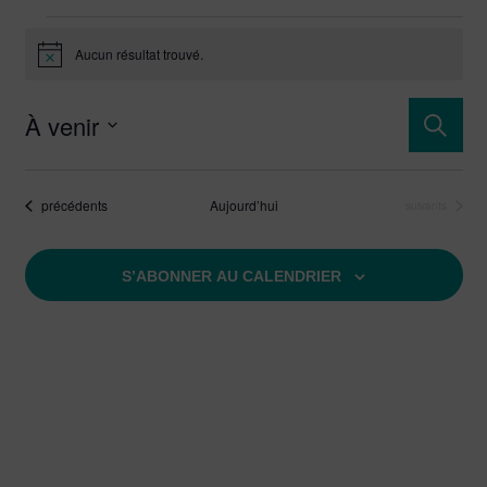
Aucun résultat trouvé.
Notice
Rech
À venir
Reche
Sélectionnez
et
une
Évènements
précédents
Aujourd’hui
Évènements
suivants
date.
navi
de
S’ABONNER AU CALENDRIER
vues
Évèn