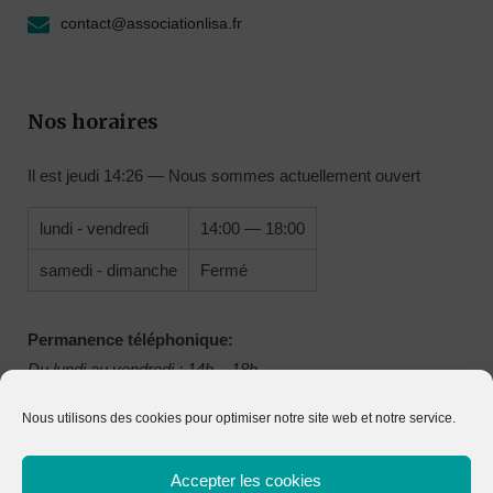
contact@associationlisa.fr
Nos horaires
Il est
jeudi
14:26
—
Nous sommes actuellement ouvert
lundi - vendredi
14:00 — 18:00
samedi - dimanche
Fermé
Permanence téléphonique:
Du lundi au vendredi : 14h – 18h
Nous utilisons des cookies pour optimiser notre site web et notre service.
Accepter les cookies