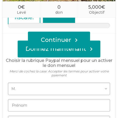
que 2 €
Montant
après
personnalisé
0€
0
5,000€
réduction
Levé
don
Objectif
fiscale.
Continuer
Donnez maintenant
Choisir la rubrique Paypal mensuel pour un activer
le don mensuel
Merci de cochez la case: Accepter les termes pour activer votre
paiement