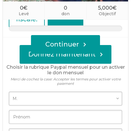
que 2 €
Montant
après
personnalisé
0€
0
5,000€
réduction
Levé
don
Objectif
fiscale.
Continuer
Donnez maintenant
Choisir la rubrique Paypal mensuel pour un activer
le don mensuel
Merci de cochez la case: Accepter les termes pour activer votre
paiement