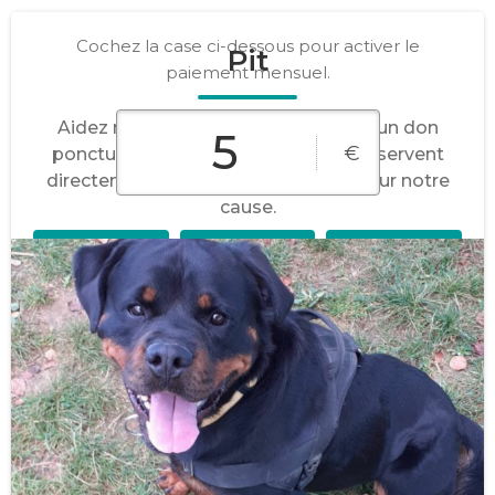
Cochez la case ci-dessous pour activer le
Pit
paiement mensuel.
Aidez notre organisation en faisant un don
€
ponctuel ou mensuel. Tous les dons servent
directement à faire une différence pour notre
cause.
Coûte
Coûte
Coûte
réellement
réellement
réellement
que 17 €
que 7 €
que 3.33 €
après
après
après
réduction
réduction
réduction
fiscale.
fiscale.
fiscale.
Coûte
réellement