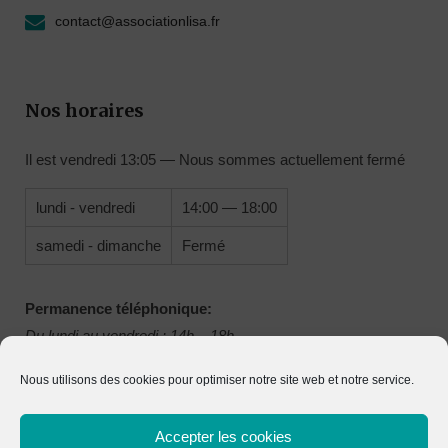
contact@associationlisa.fr
Nos horaires
Il est
vendredi
13:05
—
Nous sommes actuellement fermé
lundi - vendredi
14:00 — 18:00
samedi - dimanche
Fermé
Permanence téléphonique:
Du lundi au vendredi : 14h – 18h
Nous utilisons des cookies pour optimiser notre site web et notre service.
Accepter les cookies