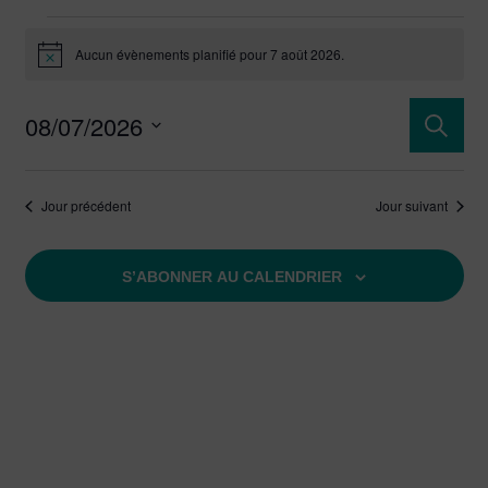
Aucun évènements planifié pour 7 août 2026.
Notice
Rech
08/07/2026
Reche
Sélectionnez
et
une
Jour précédent
Jour suivant
date.
navi
de
S’ABONNER AU CALENDRIER
vues
Évèn