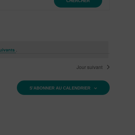
CHERCHER
de
vues
Évènem
uivants
.
Jour suivant
S’ABONNER AU CALENDRIER