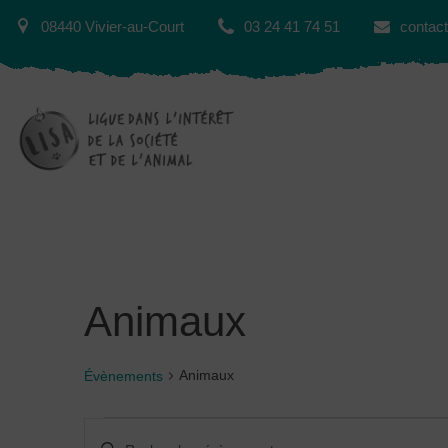
08440 Vivier-au-Court
03 24 41 74 51
contact
Animaux
Animaux
Évènements
Recherche
Saisir