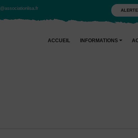
@associationlisa.fr
ALERTE
ACCUEIL
INFORMATIONS
⏷
A