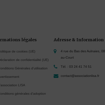
rmations légales
Adresse & Information
4 rue du Bas des Aulnaies, 08
olitique de cookies (UE)
au-Court
éclaration de confidentialité (UE)
Tél. : 03 24 41 74 51
onditions Générales d’utilisation
contact@associationlisa.fr
vertissement
’association LISA
onditions générales d’adoption