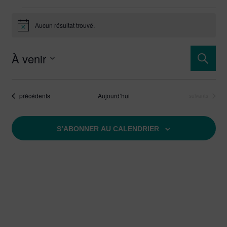
Aucun résultat trouvé.
Notice
Rech
À venir
Reche
Sélectionnez
et
une
Évènements
précédents
Aujourd’hui
Évènements
suivants
date.
navi
de
S’ABONNER AU CALENDRIER
vues
Évèn