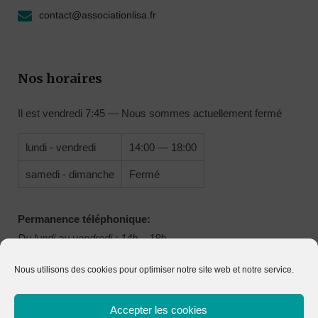
contact@associationlisa.fr
Nos horaires
Il est
vendredi
7:45
—
Nous sommes actuellement fermé
lundi - vendredi
14:00 — 18:00
samedi - dimanche
Fermé
Permanence téléphonique:
Du lundi au vendredi : 14h – 18h
Nous utilisons des cookies pour optimiser notre site web et notre service.
Accepter les cookies