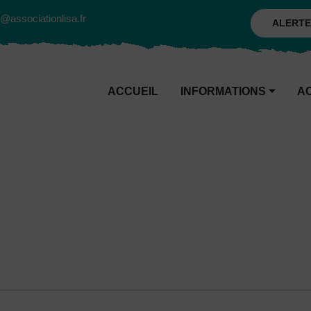
@associationlisa.fr
ALERTE
ACCUEIL
INFORMATIONS
⏷
A