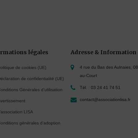
rmations légales
Adresse & Information
4 rue du Bas des Aulnaies, 08
olitique de cookies (UE)
au-Court
éclaration de confidentialité (UE)
Tél. : 03 24 41 74 51
onditions Générales d’utilisation
contact@associationlisa.fr
vertissement
’association LISA
onditions générales d’adoption