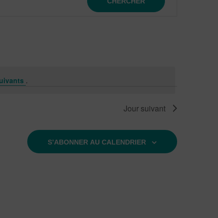
CHERCHER
de
vues
Évènem
uivants
.
Jour suivant
S’ABONNER AU CALENDRIER