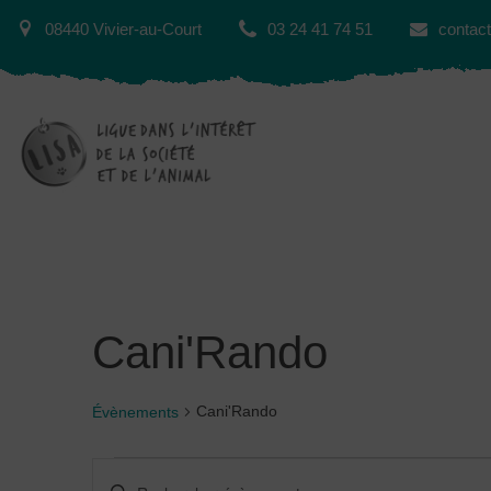
08440 Vivier-au-Court
03 24 41 74 51
contact
Cani'Rando
Cani'Rando
Évènements
Recherche
Saisir